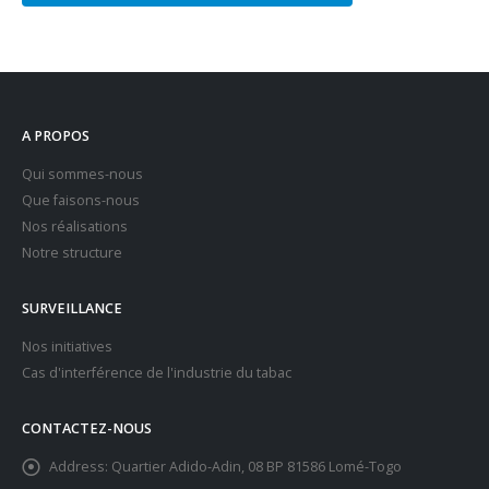
A PROPOS
Qui sommes-nous
Que faisons-nous
Nos réalisations
Notre structure
SURVEILLANCE
Nos initiatives
Cas d'interférence de l'industrie du tabac
CONTACTEZ-NOUS
Address:
Quartier Adido-Adin, 08 BP 81586 Lomé-Togo