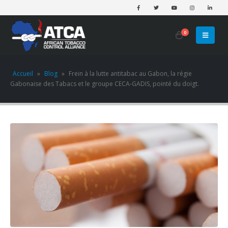
0
Accueil
»
Blog
»
Frein à la lutte antitabac au Gabon, la régie
Gabonaise des Tabacs et le groupe CECA-GADIS, pointé du doigt.