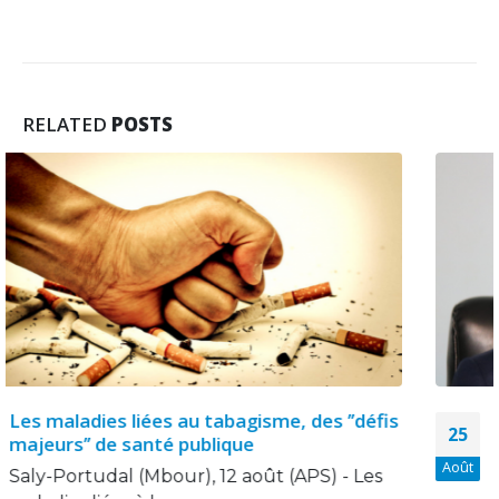
RELATED
POSTS
Lutte anti-tabac en Côte d’Ivoire : la
25
bataille est loin d’être gagnée
Août
Ce n’est un secret pour personne. Le tabac