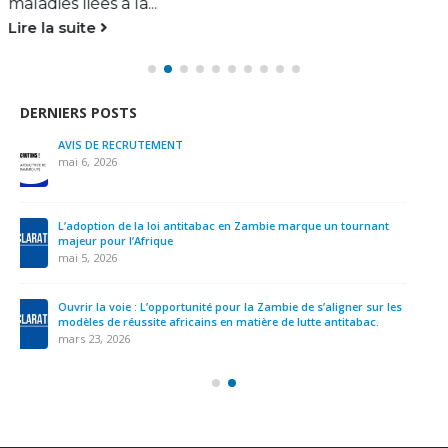
et ses produits...
Lire la suite
DERNIERS POSTS
Nous devons prendre des mesures urgentes pour mettre fin à
l’ingérence de l’industrie du tabac en Afrique.
novembre 12, 2025
AVIS DE RECRUTEMENT- SECRETAIRE EXECUTIF.VE
septembre 22, 2025
YADD demande la priorisation de la lutte antitabac suite à la
publication d’un rapport parallèle
septembre 4, 2025