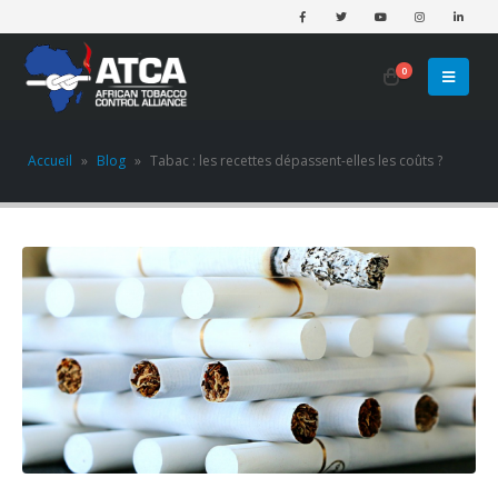
0
Accueil
»
Blog
»
Tabac : les recettes dépassent-elles les coûts ?