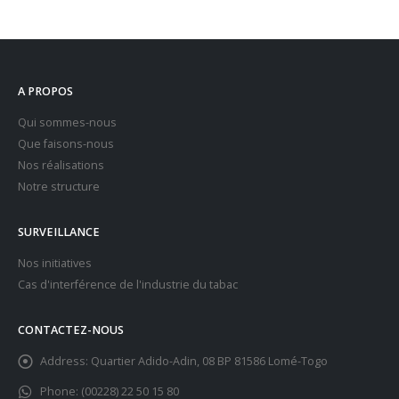
A PROPOS
Qui sommes-nous
Que faisons-nous
Nos réalisations
Notre structure
SURVEILLANCE
Nos initiatives
Cas d'interférence de l'industrie du tabac
CONTACTEZ-NOUS
Address:
Quartier Adido-Adin, 08 BP 81586 Lomé-Togo
Phone:
(00228) 22 50 15 80