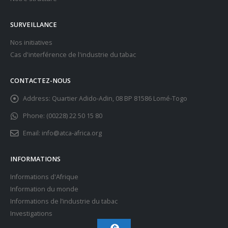
Informations d'Afrique / JMST2022
SURVEILLANCE
Nos initiatives
Cas d'interférence de l'industrie du tabac
CONTACTEZ-NOUS
Address:
Quartier Adido-Adin, 08 BP 81586 Lomé-Togo
Phone:
(00228) 22 50 15 80
L’industrie du tabac est « un des plus grands
Email:
info@atca-africa.org
pollueurs », alerte l’OMS
Informations du monde / JMST2022
INFORMATIONS
Informations d'Afrique
Information du monde
Informations de l’industrie du tabac
Investigations