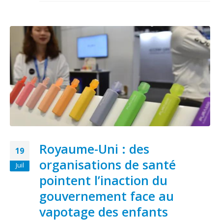
Royaume-Uni : des
19
organisations de santé
Juil
pointent l’inaction du
gouvernement face au
vapotage des enfants