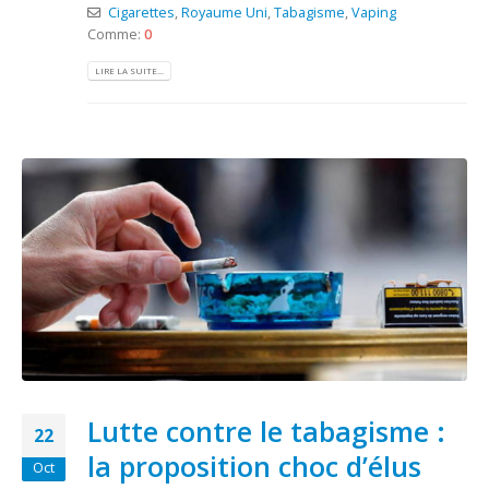
Cigarettes
,
Royaume Uni
,
Tabagisme
,
Vaping
Comme:
0
LIRE LA SUITE...
Lutte contre le tabagisme :
22
la proposition choc d’élus
Oct