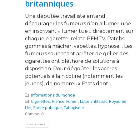
britanniques
Une députée travailliste entend
décourager les fumeurs d’en allumer une
en inscrivant « fumer tue » directement sur
chaque cigarette, relate BFMTV. Patchs,
gommes à mâcher, vapettes, hypnose… Les
fumeurs souhaitant arrêter de griller des
cigarettes ont pléthore de solutions à
disposition. Pour dégoûter les accros
potentiels à la nicotine (notamment les
jeunes), de nombreux États dont...
Informations du monde
Cigarettes
,
France
,
Fumer
,
Lutte antitabac
,
Royaume
Uni
,
Santé publique
,
Tabagisme
Comme:
0
LIRE LA SUITE...