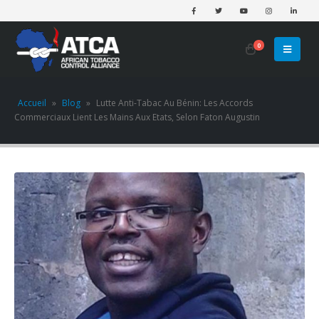
0
Accueil
»
Blog
»
Lutte Anti-Tabac Au Bénin: Les Accords
Commerciaux Lient Les Mains Aux Etats, Selon Faton Augustin