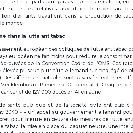
oire de l’État partie ou gérées à partir de celui-ci, en 
t nationales relatives aux droits humains, au trav
illion d’enfants travaillent dans la production de tab
s le monde
e dans la lutte antitabac
lassement européen des politiques de lutte antitabac p
pays européen ne fait moins pour réduire la consommat
éprouvées de la Convention-Cadre de l’OMS. Ces reta
 élevée puisque plus d’un Allemand sur cinq, âgé de p
. Des différences notables sont observées entre les diff
 Mecklembourg-Poméranie-Occidentale). Chaque anné
de cancer et de 127 000 décès en Allemagne
de santé publique et de la société civile ont publié
ac 2040 » – un appel au gouvernement allemand pour
ncret pour mettre en œuvre des mesures de lutte ant
le tabac, la mise en place du paquet neutre, une interd