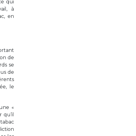
ce qui
ail, à
ac, en
ortant
ion de
rds se
lus de
érents
e, le
 une «
 qu’il
itabac
iction