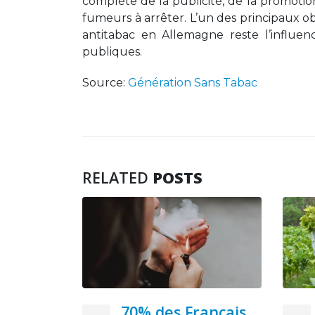
complète de la publicité, de la promotio
fumeurs à arrêter. L’un des principaux ob
antitabac en Allemagne reste l’influenc
publiques.
Source:
Génération Sans Tabac
RELATED
POSTS
ançais
La Bulgarie incite