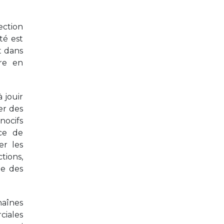
ection
té est
t dans
ire en
 jouir
er des
 nocifs
nce de
er les
tions,
te des
aînes
ciales