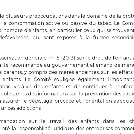
t de plusieurs préoccupations dans le domaine de la prot
c la consommation active ou passive du tabac. Le Comi
 nombre d’enfants, en particulier ceux qui se trouven
défavorisées, qui sont exposés à la fumée seconda
ervation générale n° 15 (2013) sur le droit de l’enfant à
e Comité recommande au gouvernement allemand de men
des parents, y compris des mères enceintes, sur les effets
 enfants. Le Comité souligne également l’importa
bac vis-à-vis des enfants et de continuer à renforc
adolescents des informations sur la prévention des addic
 assurer le dépistage précoce et l’orientation adéqua
ur ces addictions.
ndation sur le travail des enfants dans les ch
nté la responsabilité juridique des entreprises commer