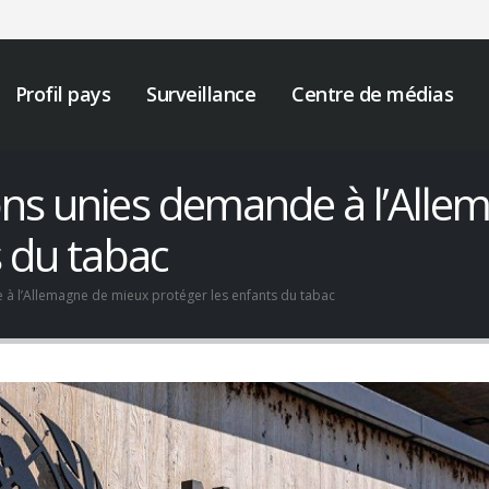
Profil pays
Surveillance
Centre de médias
ons unies demande à l’Alle
s du tabac
à l’Allemagne de mieux protéger les enfants du tabac
Nous devons prendre des
AVIS DE RECRUTEME
mesures urgentes pour
mai 6, 2026
mettre fin à l’ingérence de