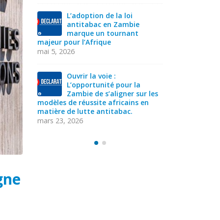
l’industrie du tabac en Afrique.
novembre 12, 2025
L’ad
ant
mar
AVIS DE RECRUTEMENT- SECRETAIRE
majeur pour 
EXECUTIF.VE
mai 5, 2026
septembre 22, 2025
Ouvr
YADD demande la
a
L’o
priorisation de la lutte
ur les
Zam
antitabac suite à la
 en
modèles de r
publication d’un rapport parallèle
matière de l
septembre 4, 2025
mars 23, 202
gne