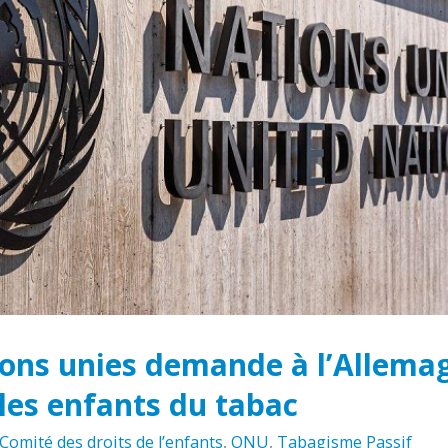
strie du tabac en Afrique.
re 12, 2025
L’adoption de la loi
antitabac en Zambie
marque un tournant
DE RECRUTEMENT- SECRETAIRE
majeur pour l’Afrique
TIF.VE
mai 5, 2026
bre 22, 2025
Ouvrir la voie :
YADD demande la
L’opportunité pour l
priorisation de la lutte
Zambie de s’aligner s
antitabac suite à la
modèles de réussite africains
ation d’un rapport parallèle
matière de lutte antitabac.
bre 4, 2025
mars 23, 2026
ions unies demande à l’Allema
les enfants du tabac
Comité des droits de l’enfants
,
ONU
,
Tabagisme Passif