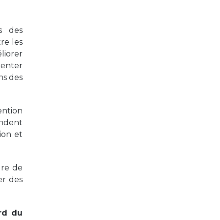
s des
re les
liorer
menter
ns des
ention
endent
ion et
dre de
er des
rd du