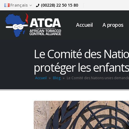
Français
(00228) 22 50 15 80
Accueil
A propos
Le Comité des Nati
protéger les enfant
Accueil
»
Blog
»
Le Comité des Nations unies demande 
AVIS DE RECRUTEMENT
mai 6, 2026