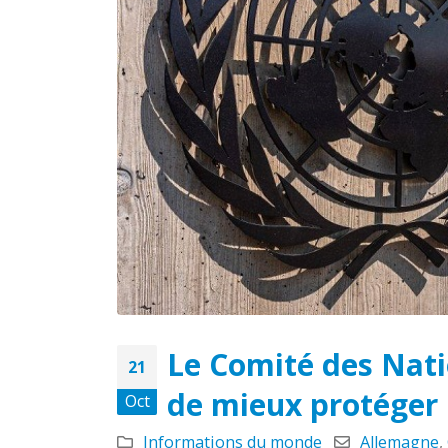
l’indu
novemb
L’adoption de la loi
antitabac en Zambie
marque un tournant
AVIS 
majeur pour l’Afrique
EXECU
mai 5, 2026
septem
Ouvrir la voie :
L’opportunité pour la
Zambie de s’aligner sur les
modèles de réussite africains en
public
matière de lutte antitabac.
septem
mars 23, 2026
Le Comité des Nat
21
de mieux protéger 
Oct
Informations du monde
Allemagne
,