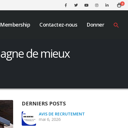
0
Membership
Contactez-nous
Donner
magne de mieux
DERNIERS POSTS
NT
Nous devons prendre des
AVI
mesures urgentes pour
mai
mettre fin à l’ingérence de