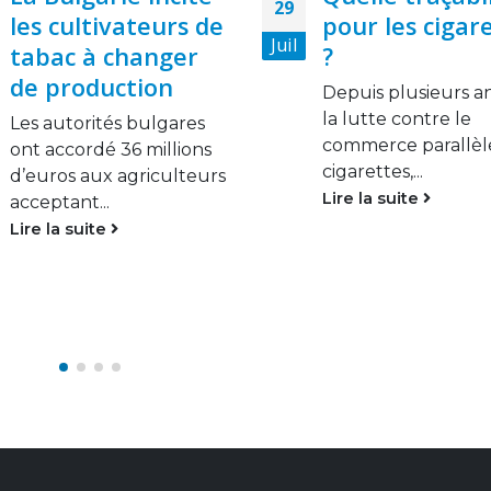
19
pour les cigarettes
produits du t
Août
?
va continuer
d’augmenter
Depuis plusieurs années,
la lutte contre le
Il y a de plus en pl
commerce parallèle de
fumeurs au
cigarettes,...
Luxembourg....
Lire la suite
Lire la suite
EILLANCE
CONTACTEZ-NOUS
itiatives
Address:
Quartier Adido