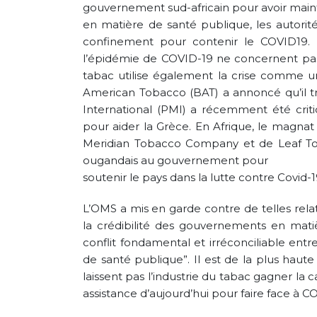
gouvernement sud-africain pour avoir maint
en matière de santé publique, les autorités
confinement pour contenir le COVID19. L
l’épidémie de COVID-19 ne concernent pas s
tabac utilise également la crise comme u
American Tobacco (BAT) a annoncé qu’il trav
International (PMI) a récemment été criti
pour aider la Grèce. En Afrique, le magnat 
Meridian Tobacco Company et de Leaf Toba
ougandais au gouvernement pour
soutenir le pays dans la lutte contre Covid-1
L’OMS a mis en garde contre de telles relat
la crédibilité des gouvernements en matiè
conflit fondamental et irréconciliable entre
de santé publique”. Il est de la plus haut
laissent pas l’industrie du tabac gagner la c
assistance d’aujourd’hui pour faire face à C