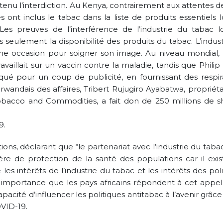
enu l’interdiction. Au Kenya, contrairement aux attentes d
 ont inclus le tabac dans la liste de produits essentiels 
es preuves de l’interférence de l’industrie du tabac l
eulement la disponibilité des produits du tabac. L’indust
ne occasion pour soigner son image. Au niveau mondial, B
aillait sur un vaccin contre la maladie, tandis que Philip
qué pour un coup de publicité, en fournissant des respir
rwandais des affaires, Tribert Rujugiro Ayabatwa, propriét
cco and Commodities, a fait don de 250 millions de shi
9.
ions, déclarant que “le partenariat avec l’industrie du tab
re de protection de la santé des populations car il exis
 les intérêts de l’industrie du tabac et les intérêts des pol
e importance que les pays africains répondent à cet appel
apacité d’influencer les politiques antitabac à l’avenir grâce
OVID-19.