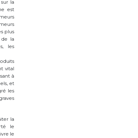
sur la
me est
umeurs
umeurs
s plus
 de la
s, les
oduits
 vital
isant à
ls, et
gré les
graves
iter la
rté le
ivre le