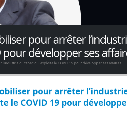
iliser pour arrêter l’industr
9 pour développer ses affair
er l’industrie du tabac qui exploite le COVID 19 pour développer ses affaires
obiliser pour arrêter l’industri
ite le COVID 19 pour développe
We must take urgent
JOB VACANCY
action to end tobacco
ANNOUNCEMENT
industry interference
May 6, 2026
 Africa.
er 12, 2025
Zambia’s Adoption o