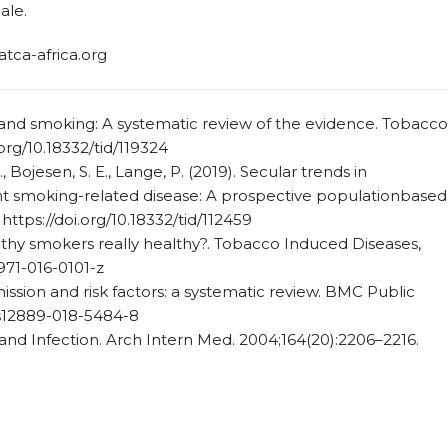
ale.
ca-africa.org
-19 and smoking: A systematic review of the evidence. Tobacco
org/10.18332/tid/119324
., Bojesen, S. E., Lange, P. (2019). Secular trends in
ent smoking-related disease: A prospective populationbased 
ttps://doi.org/10.18332/tid/112459
healthy smokers really healthy?. Tobacco Induced Diseases,
2971-016-0101-z
nsmission and risk factors: a systematic review. BMC Public
6/s12889-018-5484-8
and Infection. Arch Intern Med. 2004;164(20):2206–2216.