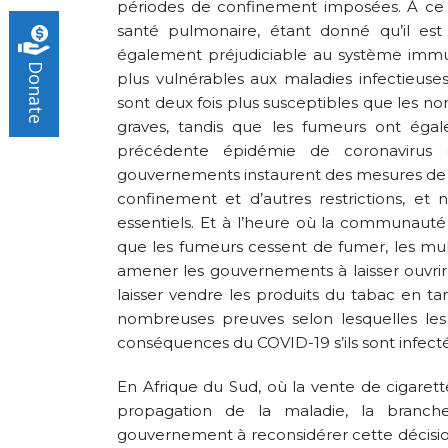
périodes de confinement imposées. À ce j
santé pulmonaire, étant donné qu’il est 
également préjudiciable au système immunit
Donate
plus vulnérables aux maladies infectieus
sont deux fois plus susceptibles que les n
graves, tandis que les fumeurs ont égal
précédente épidémie de coronavirus (
gouvernements instaurent des mesures de
confinement et d’autres restrictions, et n
essentiels. Et à l’heure où la communauté 
que les fumeurs cessent de fumer, les multi
amener les gouvernements à laisser ouvrir 
laisser vendre les produits du tabac en tan
nombreuses preuves selon lesquelles le
conséquences du COVID-19 s’ils sont infecté
En Afrique du Sud, où la vente de cigarette
propagation de la maladie, la branch
gouvernement à reconsidérer cette décision,