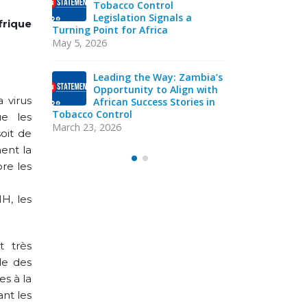
Tob
Strengthening Tobacco
Leg
frique
Industry Monitoring in
Turning Poin
Sierra Leone: ATCA Leads
May 5, 2026
Strategic Training and Advocacy
Mission
mbia’s
Lea
October 13, 2025
 with
Opp
 virus
es in
Afr
VACANCY NOTICE –
Tobacco Con
ue les
EXECUTIVE SECRETARY
March 23, 20
oit de
September 22, 2025
ent la
re les
H, les
t très
de des
es à la
ant les