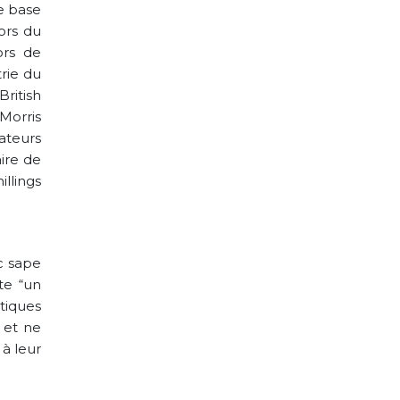
e base
lors du
ors de
rie du
ritish
 Morris
ateurs
aire de
llings
ac sape
te “un
itiques
 et ne
 à leur