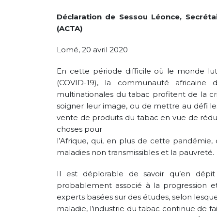
Tobacco Control
Legislation Signals a
Déclaration de Sessou Léonce, Secrétai
Turning Point for Africa
(ACTA)
May 5, 2026
Strate
Missio
Lomé, 20 avril 2020
Leading the Way: Zambia’s
Octobe
Opportunity to Align with
En cette période difficile où le monde lu
African Success Stories in
Tobacco Control
(COVID-19), la communauté africaine 
March 23, 2026
multinationales du tabac profitent de la c
soigner leur image, ou de mettre au défi 
vente de produits du tabac en vue de rédui
choses pour
l’Afrique, qui, en plus de cette pandémie,
maladies non transmissibles et la pauvreté.
Il est déplorable de savoir qu’en dépi
probablement associé à la progression et
experts basées sur des études, selon lesquel
maladie, l’industrie du tabac continue de f