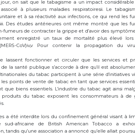
our, on sait que le tabagisme a un impact considérable 
associé à plusieurs maladies respiratoiresii. Le tabagis
aire et à sa réactivité aux infections, ce qui rend les f
esiii. Des études antérieures ont même montré que les f
on-fumeurs de contracter la grippe et d’avoir des symptôme
ement enregistré un taux de mortalité plus élevé lors
MERS-CoV)iv,v Pour contenir la propagation du viru
e laissent fonctionner et circuler que les services et pr
de la santé publique s’accorde à dire qu’il est absolument
nationales du tabac participent à une série d’initiatives v
les points de vente de tabac en tant que services essentie
t que biens essentiels. L’industrie du tabac agit ainsi mal
s produits du tabac exposent les consommateurs à de 
s.
s a été interdite lors du confinement général visant à lim
e sud-africaine de British American Tobacco a exho
 tandis qu’une association a annoncé qu’elle allait poursu