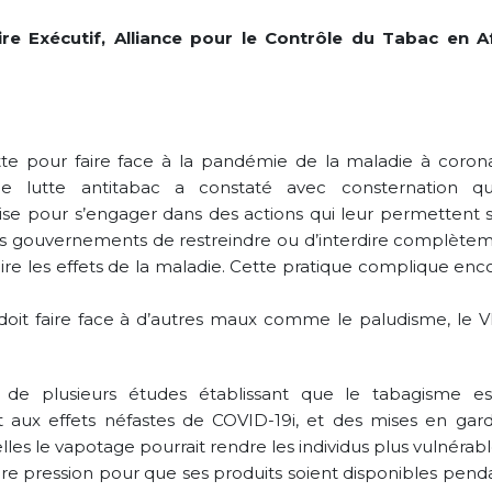
Tobacco Control
Strengthening Tobacco
Legislation Signals a
re Exécutif, Alliance pour le Contrôle du Tabac en A
Industry Monitoring in
Turning Point for Africa
Sierra Leone: ATCA Leads
May 5, 2026
gic Training and Advocacy
n
Leading the Way: Za
r 13, 2025
Opportunity to Align
tte pour faire face à la pandémie de la maladie à corona
African Success Stori
VACANCY NOTICE –
Tobacco Control
de lutte antitabac a constaté avec consternation q
EXECUTIVE SECRETARY
March 23, 2026
rise pour s’engager dans des actions qui leur permettent s
September 22, 2025
les gouvernements de restreindre ou d’interdire complètem
re les effets de la maladie. Cette pratique complique enco
 doit faire face à d’autres maux comme le paludisme, le VI
t de plusieurs études établissant que le tabagisme es
 aux effets néfastes de COVID-19i, et des mises en gar
les le vapotage pourrait rendre les individus plus vulnérabl
aire pression pour que ses produits soient disponibles pend