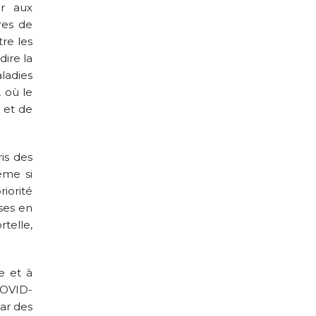
er aux
res de
re les
ire la
ladies
 où le
c et de
ris des
ême si
riorité
ses en
telle,
e et à
COVID-
par des