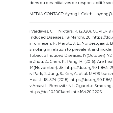
dons ou des initiatives de responsabilité soci
MEDIA CONTACT: Ayong I. Caleb – ayong@at
i Vardavas, C. I., Nikitara, K. (2020). COVID
Induced Diseases, 18(March), 20. https://doi.
ii Tonnesen, P., Marott, J. L., Nordestgaard, B
smoking in relation to prevalent and incid
Tobacco Induced Diseases, 17(October), 72. h
iii Zhou, Z., Chen, P., Peng, H. (2016). Are 
14(November), 35. https://doi.org/10.1186/s1
iv Park, J., Jung, S., Kim, A. et al. MERS tra
Health 18, 574 (2018). https://doi.org/10.118
v Arcavi L, Benowitz NL. Cigarette Smoking 
https://doi:10.1001/archinte.164.20.2206