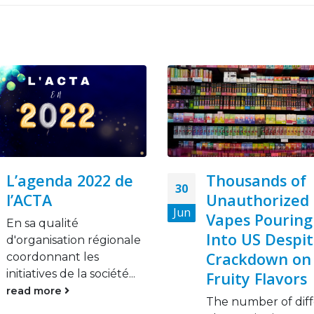
Thousands of
CALL FOR
11
Unauthorized
APPLICATIONS
Sep
Vapes Pouring
The African Tobac
Into US Despite
Control Alliance (AT
Crackdown on
a pan-African non-p
organization...
Fruity Flavors
read more
The number of different