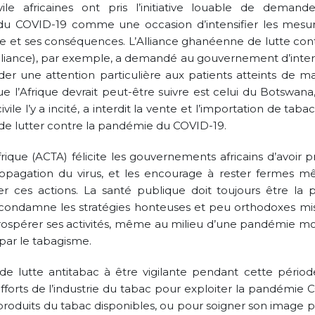
vile africaines ont pris l’initiative louable de demand
 du COVID-19 comme une occasion d’intensifier les mesu
e et ses conséquences. L’Alliance ghanéenne de lutte cont
liance), par exemple, a demandé au gouvernement d’interd
rder une attention particulière aux patients atteints de ma
e l’Afrique devrait peut-être suivre est celui du Botswana,
le l’y a incité, a interdit la vente et l’importation de taba
e de lutter contre la pandémie du COVID-19.
ique (ACTA) félicite les gouvernements africains d’avoir p
propagation du virus, et les encourage à rester fermes m
ler ces actions. La santé publique doit toujours être la p
condamne les stratégies honteuses et peu orthodoxes mi
prospérer ses activités, même au milieu d’une pandémie mor
par le tabagisme.
e lutte antitabac à être vigilante pendant cette périod
fforts de l’industrie du tabac pour exploiter la pandémie 
 produits du tabac disponibles, ou pour soigner son image 