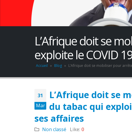
L’Afrique doit se mob
exploite le COVID 1
Accueil
»
Blog
»
L’Afrique doit se mobiliser pour arrêt
L’Afrique doit se m
31
du tabac qui explo
JOB VACANCY
Mar
ANNOUNCEMENT
May 6, 2026
ses affaires
across
Novemb
Non classé
Zambia’s Adoption of
Like:
0